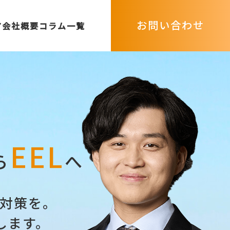
お問い合わせ
ア
会社概要
コラム一覧
生市
昭島市
羽村市
大島町
利島村
新島村
市
瑞穂町
日の出町
神津島村
三宅村
御蔵島村
多摩町
八丈町
青ヶ島村
小笠原村
EEL
ら
へ
対策を。
します。