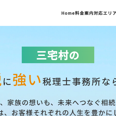
Home
料金案内
対応エリ
中市
八王子市
町田市
多摩市
青梅市
福
村山市
日野市
稲城市
あきる野
三宅村の
布市
檜原村
奥
和市
東久留米市
税
強い
に
税理士事務所な
も、家族の想いも、未来へつなぐ相続
は、お客様それぞれの人生を豊かに