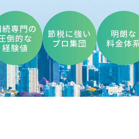
相続専門の
節税に強い
明朗な
圧倒的な
プロ集団
料金体
経験値