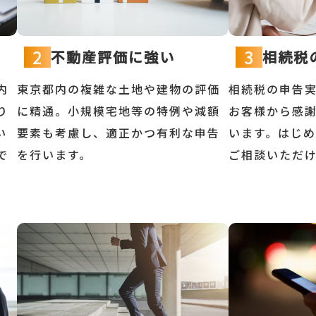
2
3
不動産評価に強い
相続税
内
東京都内の複雑な土地や建物の評価
相続税の申告
り
に精通。小規模宅地等の特例や減額
お客様から感
い
要素も考慮し、適正かつ有利な申告
います。はじ
で
を行います。
ご相談いただ