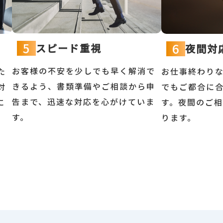
5
6
スピード重視
夜間対
お客様の不安を少しでも早く解消で
た
お仕事終わり
きるよう、書類準備やご相談から申
対
でもご都合に
告まで、迅速な対応を心がけていま
に
す。夜間のご
す。
ります。