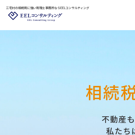
三宅村の相続税に強い税理士事務所ならEELコンサルティング
千代田区
中央区
港区
新宿区
武蔵野市
三鷹市
府
文京区
台東区
墨田区
江東区
小金井市
小平市
東
品川区
目黒区
大田区
国分寺市
国立市
調
世田谷区
渋谷区
中野区
狛江市
立川市
東大
杉並区
豊島区
北区
荒川区
武蔵村山市
清瀬市
相続
板橋区
練馬区
足立区
葛飾区
西東京市
江戸川区
不動産
私たち