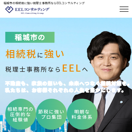
稲城市の相続税に強い税理士事務所ならEELコンサルティング
稲城市の
相続税
強い
に
EEL
税理士事務所なら
へ
不動産も、家族の想いも、未来へつなぐ相続対策を
私たちは、お客様それぞれの人生を豊かにします。
相続専門の
節税に強い
明朗な
圧倒的な
プロ集団
料金体系
経験値