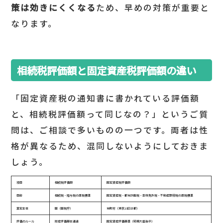
策は効きにくくなる
ため、早めの対策が重要と
なります。
相続税評価額と固定資産税評価額の違い
「固定資産税の通知書に書かれている評価額
と、相続税評価額って同じなの？」というご質
問は、ご相談で多いものの一つです。両者は性
格が異なるため、混同しないようにしておきま
しょう。
項目
相続税評価額
固定資産税評価額
目的
相続税・贈与税の課税標準
固定資産税・都市計画税・登録免許税・不動産取得税の課税標準
算定主体
国（国税庁）
市町村（東京23区は都）
評価のルール
財産評価基本通達
固定資産評価基準（総務大臣告示）