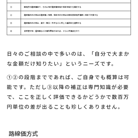
①
国税庁の路線価図で、その土地が路線価地域か倍率地域かを確認する
②
路線価方式の場合は路線価×地積、倍率方式の場合は固定資産税評価額×倍率で計算する
③
路線価方式の場合、奥行・間口・形状などに応じた補正率を適用する
④
貸家建付地・借地権などの権利関係があれば、さらに評価減を行う
日々のご相談の中で多いのは、「自分で大まか
な金額だけ知りたい」というニーズです。
①②の段階までであれば、ご自身でも概算は可
能です。ただし③以降の補正は専門知識が必要
で、ここを正しく評価できるかどうかで数百万
円単位の差が出ることも珍しくありません。
路線価方式