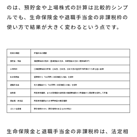
のは、預貯金や上場株式の計算は比較的シンプ
ルでも、生命保険金や退職手当金の非課税枠の
使い方で結果が大きく変わるという点です。
財産の種類
評価方法の概要
預貯金・現金
相続開始日の残高（普通預金は元本、定期預金は元本＋既経過利子）
上場株式
①相続開始日の終値、②当月、③前月、④前々月の各月平均終値のうち最も低い金額
生命保険金
受取額から「500万円×法定相続人の数」を控除
退職手当金
死亡退職金から「500万円×法定相続人の数」を控除
自動車
売買実例価額、または同種類の自動車の相続開始時の小売価格から償却費を控除して評価
貴金属・美術品
売買実例価額または専門業者の鑑定価額
ゴルフ会員権
取引相場の70%（取引相場のあるものの場合）
生命保険金と退職手当金の非課税枠は、法定相